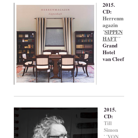
2015.
CD:
Herrenm
agazin
´
SIPPEN
HAFT
´´
Grand
Hotel
van Cleef
2015.
CD:
Till
Simon
`´
VON