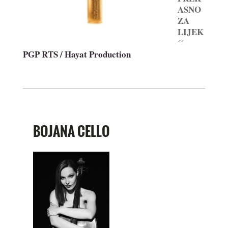
ASNO
ZA
LIJEK
´´
PGP RTS / Hayat Production
BOJANA CELLO