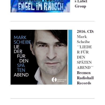
s Label
Group
2016. CD:
Mark
Scheibe
´´LIEDE
R FÜR
DEN
SPÄTEN
ABEND´´
Bremen
Radiohall
Records