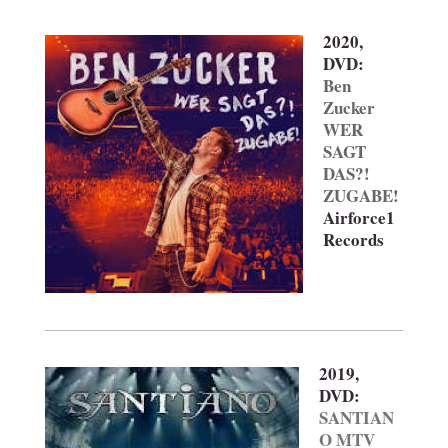
2020,
DVD:
Ben
Zucker
WER
SAGT
DAS?!
ZUGABE!
Airforce1
Records
2019,
DVD:
SANTIAN
O MTV