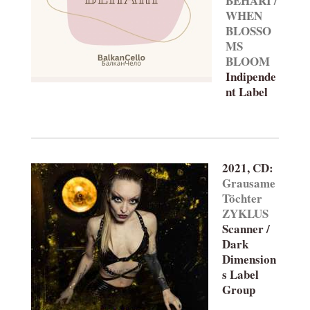
BEHARI /
WHEN
BLOSSO
MS
BLOOM
Indipende
nt Label
2021, CD:
Grausame
Töchter
ZYKLUS
Scanner /
Dark
Dimension
s Label
Group