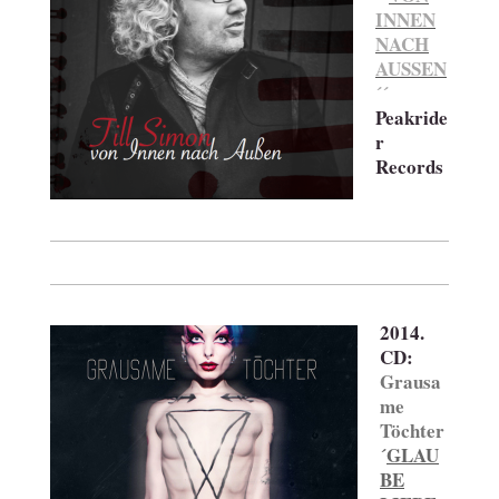
INNEN
NACH
AUSSEN
´´
Peakride
r
Records
2014.
CD:
Grausa
me
Töchter
´
GLAU
BE