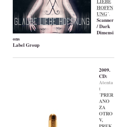
LIEBE
HOFFN
UNG
´
,
Scanner
/ Dark
Dimensi
ons
Label Group
2009.
CD:
Atenta
t
´PRER
ANO
ZA
OTRO
V,
PREK