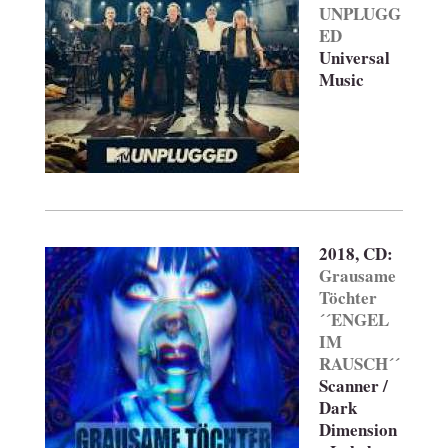
UNPLUGG
ED
Universal
Music
2018, CD:
Grausame
Töchter
´´ENGEL
IM
RAUSCH´´
Scanner /
Dark
Dimension